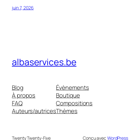
juin 7, 2026
albaservices.be
Blog
Évènements
À propos
Boutique
FAQ
Compositions
Auteurs/autrices
Thèmes
Twenty Twenty-Five
Conçu avec
WordPress